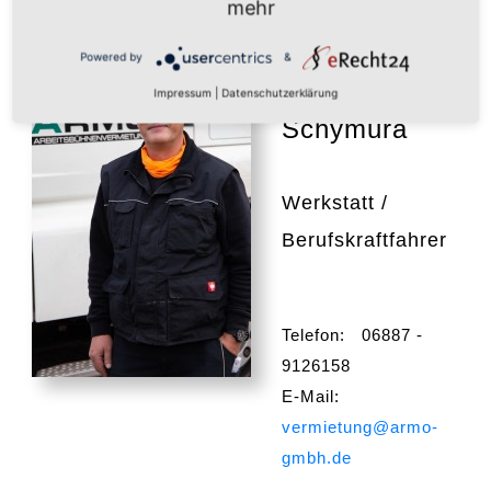
mehr
Powered by
&
Christoph
Impressum
|
Datenschutzerklärung
Schymura
Werkstatt /
Berufskraftfahrer
Telefon: 06887 -
9126158
E-Mail:
vermietung@armo-
gmbh.de